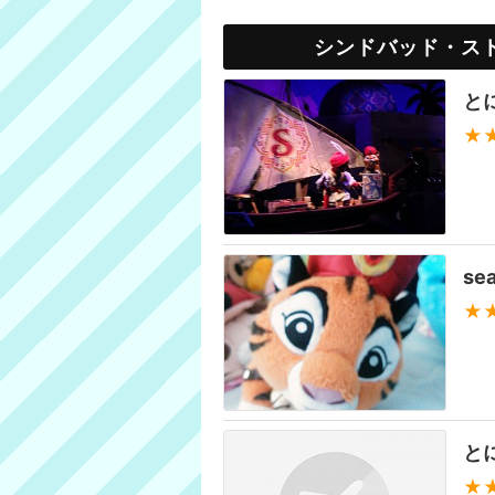
シンドバッド・ス
と
★
s
★
と
★