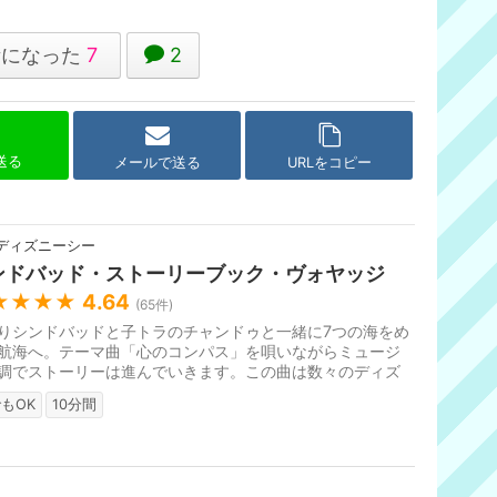
考になった
7
2
で送る
メールで送る
URLをコピー
ディズニーシー
ンドバッド・ストーリーブック・ヴォヤッジ
★★★★
4.64
(
65
件)
りシンドバッドと子トラのチャンドゥと一緒に7つの海をめ
航海へ。テーマ曲「心のコンパス」を唄いながらミュージ
調でストーリーは進んでいきます。この曲は数々のディズ
映画やミュージカルの作曲...
もOK
10分間