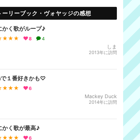
トーリーブック・ヴォヤッジの感想
にかく歌がループ♪
★★★★
8
4
しま
2013年に訪問
eaで１番好きかも♡
★★★★
6
Mackey Duck
2014年に訪問
にかく歌が最高♪
★★★★
6