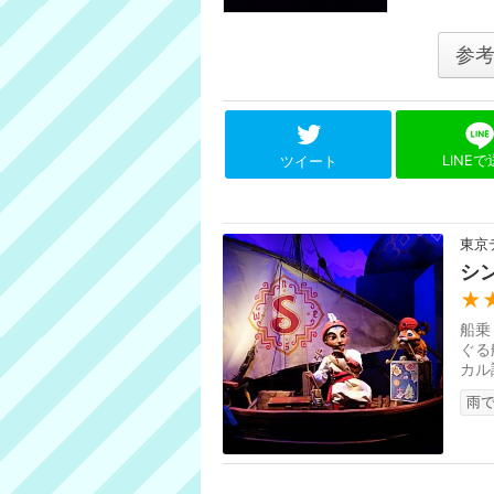
参
LINE
ツイート
東京
シ
★
船乗
ぐる
カル
ニー
雨で