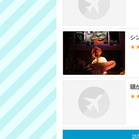
シ
★
頭
★
訪