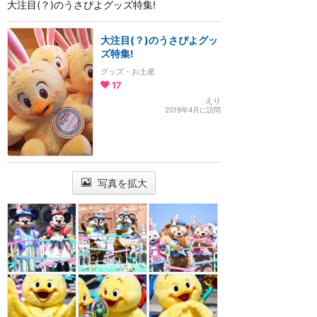
大注目(？)のうさぴよグッズ特集!
大注目(？)のうさぴよグッ
ズ特集!
グッズ・お土産
17
えり
2019年4月に訪問
写真を拡大