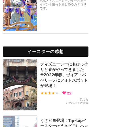
東京ディズニーシーのイースター
イベント情報をまとめるカテゴリ
です。
イースターの感想
ディズニーシーにもひっそ
りと春がやってきました
❀2022年春、ヴィア・パ
ペリーノにフォトスポット
が登場！
★★★★
★
22
すだち
2022年3月に訪問
うさピヨ登場！Tip-topイ
ースターはうさピヨにハマ