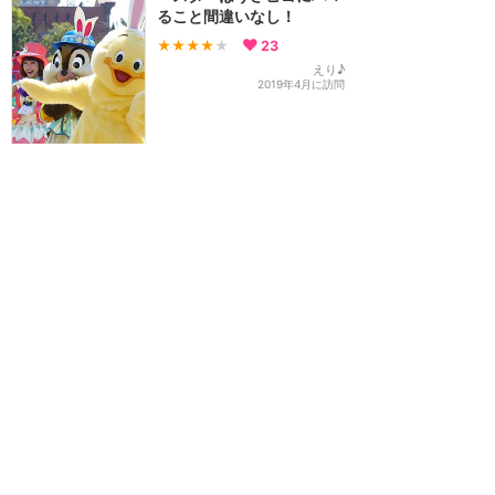
ること間違いなし！
★★★★
★
23
えり♪
2019年4月に訪問
うさピヨの可愛らしさにハ
マる「Tip-TOPイースタ
ー」
★★★★★
10
VADER
2019年4月に訪問
35周年はここから始ま
る！待ちに待った春が来
た！
★★★★★
28