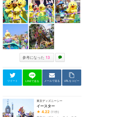
参考になった
13
ツイート
メールで送る
URLをコピー
LINEで送る
東京ディズニーシー
イースター
★
4.22
(
11
件)