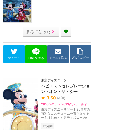
参考になった
8
ツイート
メールで送る
URLをコピー
LINEで送る
東京ディズニーシー
ハピエストセレブレーショ
ン・オン・ザ・シー
★
3.50
(
4
件)
2018/4/15 ～ 2019/3/25（終了）
東京ディズニーリゾート35周年の
特別なコスチュームを着たミッキ
ーをはじめとするディズニーの仲
間たちとダッフィ...
12分間