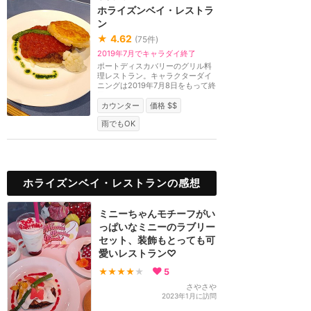
ホライズンベイ・レストラ
ン
★
4.62
(
75
件)
2019年7月でキャラダイ終了
ポートディスカバリーのグリル料
理レストラン。キャラクターダイ
ニングは2019年7月8日をもって終
了。
カウンター
価格 $$
雨でもOK
ホライズンベイ・レストランの感想
ミニーちゃんモチーフがい
っぱいなミニーのラブリー
セット、装飾もとっても可
愛いレストラン♡
★★★★
★
5
さやさや
2023年1月に訪問