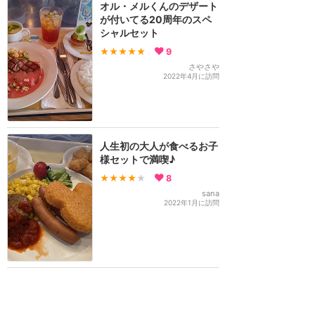
オル・メルくんのデザート
が付いてる20周年のスペ
シャルセット
★★★★★
9
さやさや
2022年4月に訪問
人生初の大人が食べるお子
様セットで満喫♪
★★★★
★
8
sana
2022年1月に訪問
みずみずしくて食べやす
い！オル・メルのマスカッ
トのデザート