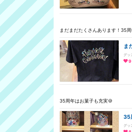
まだまだたくさんあります！35
ま
グッ
9
35周年はお菓子も充実🍪
3
グッ
8