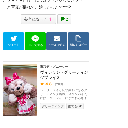
ーと写真が撮れて、嬉しかったです♡
参考になった
1
2
ツイート
メールで送る
URLをコピー
LINEで送る
東京ディズニーシー
ヴィレッジ・グリーティン
グプレイス
★
4.81
(
28
件)
シェリーメイと記念撮影できるグ
リーティング施設。スタンバイ列
には、ダッフィーにまつわるさま
ざまな展示が飾ら...
グリーティング
雨でもOK