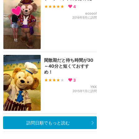
★★★★★
4
ecooo!
2016年9月に訪問
閑散期だと待ち時間が30
～40分と短くておすす
め！
★★★★
★
3
YKK
2015年1月に訪問
訪問日順でもっと読む