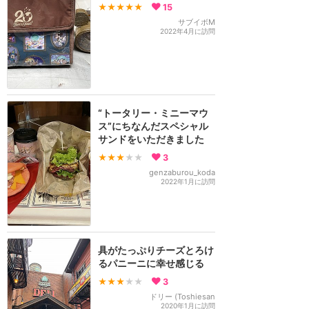
★★★★★
15
サブイボM
2022年4月に訪問
“トータリー・ミニーマウ
ス”にちなんだスペシャル
サンドをいただきました
★★★
★★
3
genzaburou_koda
2022年1月に訪問
具がたっぷりチーズとろけ
るパニーニに幸せ感じる
★★★
★★
3
ドリー (Toshiesan
2020年1月に訪問