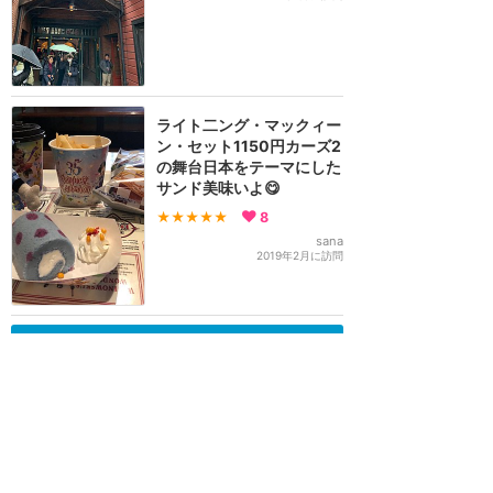
ライト二ング・マックィー
ン・セット1150円カーズ2
の舞台日本をテーマにした
サンド美味いよ😋
★★★★★
8
sana
2019年2月に訪問
訪問日順でもっと読む
東京ディズニーリゾート