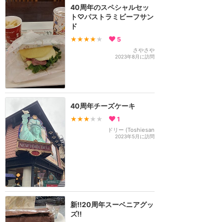
40周年のスペシャルセッ
ト♡パストラミビーフサン
ド
★★★★
★
5
さやさや
2023年8月に訪問
40周年チーズケーキ
★★★
★★
1
ドリー (Toshiesan
2023年5月に訪問
新‼️20周年スーベニアグッ
ズ‼️