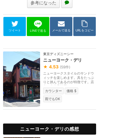
参考になった
ツイート
メールで送る
URLをコピー
LINEで送る
東京ディズニーシー
ニューヨーク・デリ
★
4.53
(
59
件)
ニューヨークスタイルのサンドウ
ィッチを楽しめます。具をたっぷ
りと挟んであるのが特徴です。店
内は小道具部屋や...
カウンター
価格 $
雨でもOK
ニューヨーク・デリの感想