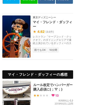
東京ディズニーシー
マイ・フレンド・ダッフィ
ー
★
4.62
(
44
件)
レストラン「ケープコッド・クッ
クオフ」のダイニングエリアで連
続上演されているダッフィーのス
テージショーに続...
雨でもOK
10分間
マイ・フレンド・ダッフィーの感想
ルール改定でハンバーガー
購入必須に(；▽；)
★★
★★★
13
KAWALL-E♪
2019年6月に訪問