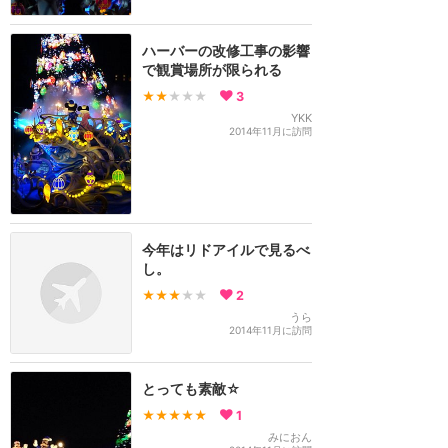
ハーバーの改修工事の影響
で観賞場所が限られる
★★
★★★
3
YKK
2014年11月に訪問
今年はリドアイルで見るべ
し。
★★★
★★
2
うら
2014年11月に訪問
とっても素敵☆
★★★★★
1
みにおん