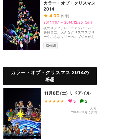
カラー・オブ・クリスマス
2014
★
4.00
(
9
件)
2014/11/7 ～ 2014/12/25（終了）
夜のメディテレーニアンハーバー
を舞台に、大きなクリスマスツリ
ーや小さなツリーのオブジェがお
りなす、クリスマ...
13分間
カラー・オブ・クリスマス 2014の
感想
11月8日(土) リドアイル
★★★★★
5
2
えり
2014年11月に訪問