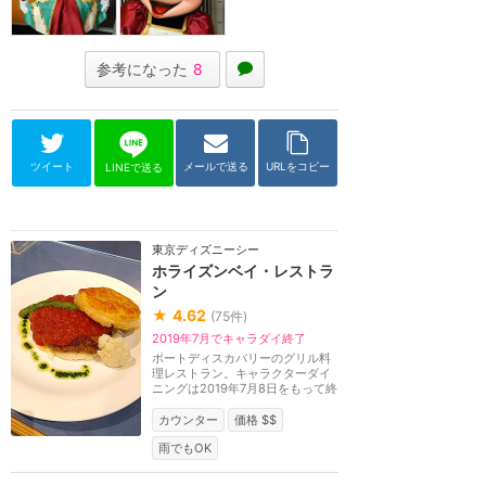
参考になった
8
ツイート
メールで送る
URLをコピー
LINEで送る
東京ディズニーシー
ホライズンベイ・レストラ
ン
★
4.62
(
75
件)
2019年7月でキャラダイ終了
ポートディスカバリーのグリル料
理レストラン。キャラクターダイ
ニングは2019年7月8日をもって終
了。
カウンター
価格 $$
雨でもOK