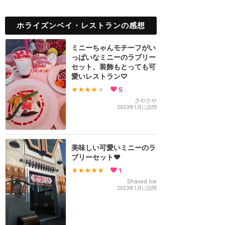
ホライズンベイ・レストランの感想
ミニーちゃんモチーフがい
っぱいなミニーのラブリー
セット、装飾もとっても可
愛いレストラン♡
★★★★
★
5
さやさや
2023年1月に訪問
美味しい可愛いミニーのラ
ブリーセット❤︎
★★★★★
1
Shaved Ice
2023年1月に訪問