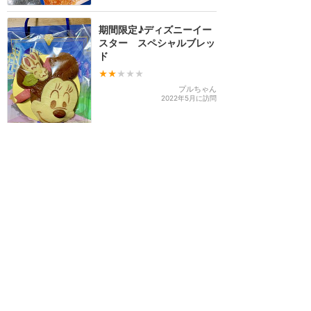
期間限定♪ディズニーイー
スター スペシャルブレッ
ド
★★
★★★
プルちゃん
2022年5月に訪問
ショートケーキとチョコレ
ートケーキが両方食べられ
ます
★★★★★
6
Madam.鈴木
2020年10月に訪問
予約人数に注意！チックタ