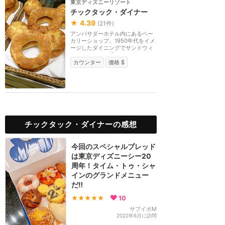
東京ディズニーリゾート
チックタック・ダイナー
★
4.39
(
21
件)
アンバサダーホテル内にあるベー
カリーショップ。1950年代をイメ
ージしたダイニングでサンドウィ
ッチやケーキを提...
カウンター
価格 $
チックタック・ダイナーの感想
今回のスペシャルブレッド
は東京ディズニーシー20
周年！タイム・トゥ・シャ
インのグランドメニュー
だ‼️
★★★★★
10
サブイボM
2022年6月に訪問