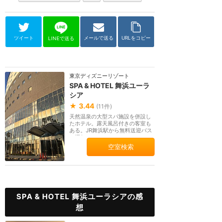
ツイート
メールで送る
URLをコピー
LINEで送る
東京ディズニーリゾート
SPA & HOTEL 舞浜ユーラ
シア
★
3.44
(
11
件)
天然温泉の大型スパ施設を併設し
たホテル。露天風呂付きの客室も
ある。JR舞浜駅から無料送迎バス
を運行。
空室検索
SPA & HOTEL 舞浜ユーラシアの感
想