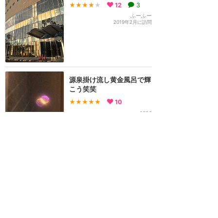
★★★★
★
12
3
ふーふー
2019年2月に訪問
源泉掛け流し黄金風呂で輝
こう笑笑
★★★★★
10
sana
2018年2月に訪問
とにかく格安で済まそう！
★★★
★★
7
2
AMI
2016年1月に訪問