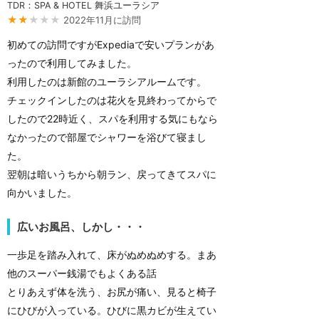
TDR：SPA & HOTEL 舞浜ユーラシア
★★
★★★
2022年11月に訪問
初めての訪問ですがExpediaで安いプランがあ
ったので利用してみました。
利用したのは新館のユーラシアルームです。
チェックインしたのは花火を見終わってからで
したので22時近く、スパを利用する気にもなら
なかったので部屋でシャワーを浴びて寝まし
た。
翌朝は暗いうちから朝ラン、戻ってきてスパに
向かいました。
広いお風呂、しかし・・・
一歩足を踏み入れて、床がぬめぬめする。まあ
他のスーパー銭湯でもよくある話
とりあえず体を洗う、お尻が痛い、見ると椅子
にひびが入っている。ひびに黒カビが生えてい