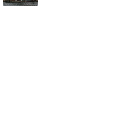
スマホで買って、スマホで
入れるパークチケット初体
験😄
★★★★
★
31
SUU♪
2018年2月に訪問
ディズニーランドホテルの
パーティープランに参加し
てきました♪
★★★★★
26
5
えり
2017年5月に訪問