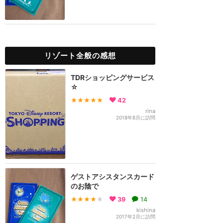
リゾート全般の感想
TDRショッピングサービス
☆
★★★★★
42
rina
2018年8月に訪問
ゲストアシスタンスカード
のお陰で
★★★★
★
39
14
kishina
2017年2月に訪問