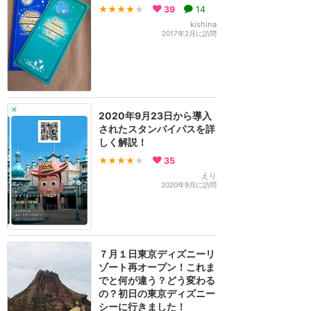
★★★★
★
39
14
kishina
2017年2月に訪問
2020年9月23日から導入
されたスタンバイパスを詳
しく解説！
★★★★
★
35
えり
2020年9月に訪問
７月１日東京ディズニーリ
ゾート再オープン！これま
でと何が違う？どう変わる
の？初日の東京ディズニー
シーに行きました！