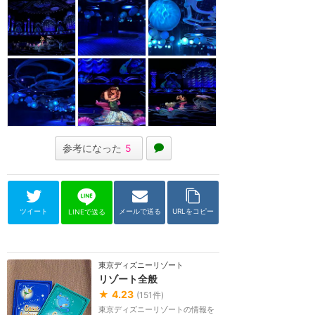
参考になった
5
ツイート
メールで送る
URLをコピー
LINEで送る
東京ディズニーリゾート
リゾート全般
★
4.23
(
151
件)
東京ディズニーリゾートの情報を