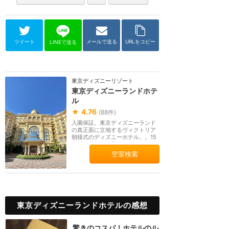
ツイート
メールで送る
URLをコピー
LINEで送る
東京ディズニーリゾート
東京ディズニーランドホテ
ル
★
4.76
(
88
件)
入園保証。東京ディズニーランド
の真正面に立地するヴィクトリア
朝様式のディズニーホテル。。15
分前にパークへ入...
空室検索
東京ディズニーランドホテルの感想
驚きのコスパ！ホテルのル