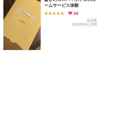
ームサービス体験
★★★★★
38
るみ旅
2018年6月に訪問
ミッキーの魔法でお部屋が
変身！ウォルトディズニー
スイート
★★★★★
31
TOMOMI
2022年1月に訪問
闇鍋ならぬ闇コース料理！
感覚を研ぎ澄まして楽しむ
ディズニー・ダイニング・