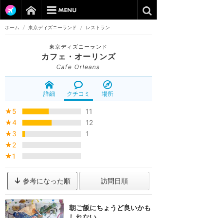
ホーム
/
東京ディズニーランド
/
レストラン
東京ディズニーランド
カフェ・オーリンズ
Cafe Orleans
詳細
クチコミ
場所
★5
11
★4
12
★3
1
★2
★1
参考になった順
訪問日順
朝ご飯にちょうど良いかも
しれない