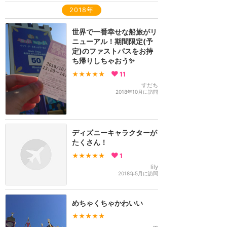
2018年
世界で一番幸せな船旅がリ
ニューアル！期間限定(予
定)のファストパスをお持
ち帰りしちゃおう✨
★★★★★
11
すだち
2018年10月に訪問
ディズニーキャラクターが
たくさん！
★★★★★
1
lily
2018年5月に訪問
めちゃくちゃかわいい
★★★★★