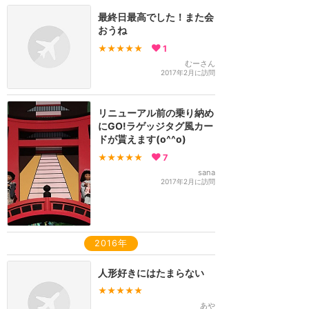
最終日最高でした！また会
おうね
★★★★★
1
むーさん
2017年2月に訪問
リニューアル前の乗り納め
にGO!ラゲッジタグ風カー
ドが貰えます(o^^o)
★★★★★
7
sana
2017年2月に訪問
2016年
人形好きにはたまらない
★★★★★
あや