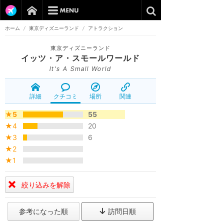
ホーム
/
東京ディズニーランド
/
アトラクション
東京ディズニーランド
イッツ・ア・スモールワールド
It's A Small World
詳細
クチコミ
場所
関連
★5
55
★4
20
★3
6
★2
★1
絞り込みを解除
参考になった順
訪問日順