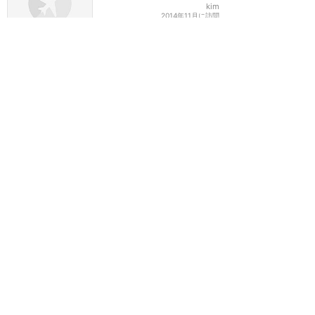
kim
2014年11月に訪問
クリスマス仕様のスモール
ワールドは見どころ満載
★★★★★
6
KABOSU
2014年11月に訪問
クリスマスメロディで世界
はひとつ
★★★★★
2
4
Mr.みにい
2014年11月に訪問
1
2
3
>