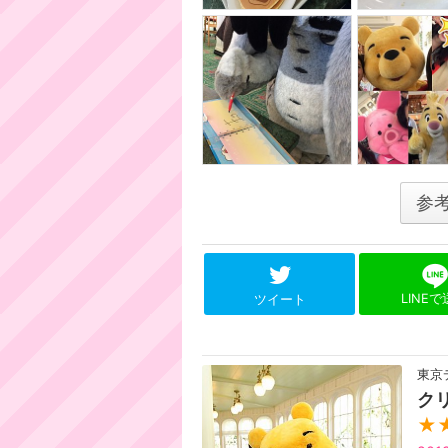
参
LINE
ツイート
東京
ク
★