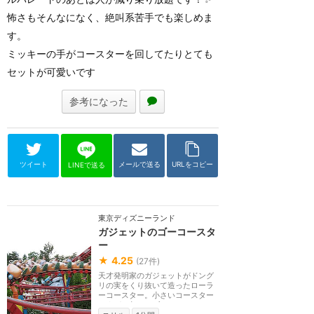
怖さもそんなになく、絶叫系苦手でも楽しめま
す。
ミッキーの手がコースターを回してたりとても
セットが可愛いです
参考になった
ツイート
メールで送る
URLをコピー
LINEで送る
東京ディズニーランド
ガジェットのゴーコースタ
ー
★
4.25
(
27
件)
天才発明家のガジェットがドング
リの実をくり抜いて造ったローラ
ーコースター。小さいコースター
ですが、急カーブ...