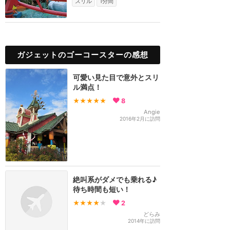
スリル
1分間
ガジェットのゴーコースターの感想
可愛い見た目で意外とスリ
ル満点！
★★★★★
8
Angie
2016年2月に訪問
絶叫系がダメでも乗れる♪
待ち時間も短い！
★★★★
★
2
どらみ
2014年に訪問