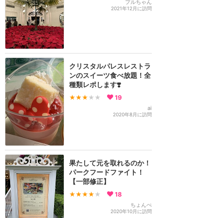
プルちゃん
2021年12月に訪問
クリスタルパレスレストラ
ンのスイーツ食べ放題！全
種類レポします❣️
★★★
★★
19
ai
2020年8月に訪問
果たして元を取れるのか！
パークフードファイト！
【一部修正】
★★★★
★
18
ちょんぺ
2020年10月に訪問