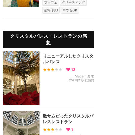
ブッフェ
グリーティング
価格 $$$
雨でもOK
クリスタルパレス・レストランの感
想
リニューアルしたクリスタ
ルパレス
★★★
★★
13
Madam.鈴木
2021年11月に訪問
激サムだったクリスタルパ
レスレストラン
★★★
★★
1