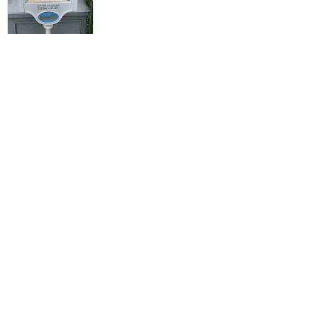
パークで販売している軽食
が食べられる大人気スウィ
ーツブッフェ！少しだけ予
約が取りやすくなりました
♪
★★★★
★
17
すだち
2020年9月に訪問
○○まであるビュッフェ！
★★★★
★
14
Riztama
2020年8月に訪問