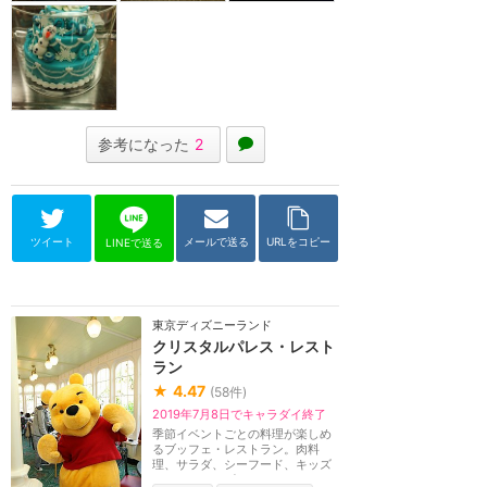
参考になった
2
ツイート
メールで送る
URLをコピー
LINEで送る
東京ディズニーランド
クリスタルパレス・レスト
ラン
★
4.47
(
58
件)
2019年7月8日でキャラダイ終了
季節イベントごとの料理が楽しめ
るブッフェ・レストラン。肉料
理、サラダ、シーフード、キッズ
メニュー、デザート...