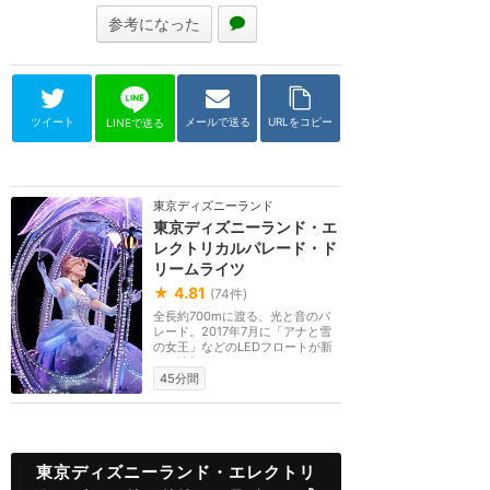
参考になった
ツイート
メールで送る
URLをコピー
LINEで送る
東京ディズニーランド
東京ディズニーランド・エ
レクトリカルパレード・ド
リームライツ
★
4.81
(
74
件)
全長約700mに渡る、光と音のパ
レード。2017年7月に「アナと雪
の女王」などのLEDフロートが新
たに追加されました。
45分間
東京ディズニーランド・エレクトリ