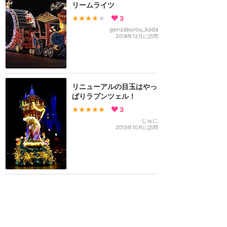
リームライツ
★★★★
★
3
genzaburou_koda
2018年12月に訪問
リニューアルの目玉はやっ
ぱりラプンツェル！
★★★★★
3
じゅに
2015年10月に訪問
訪問日順でもっと読む