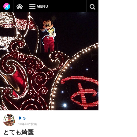
❥☺︎
10年前に投稿
とても綺麗