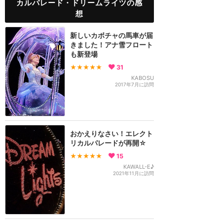
カルパレード・ドリームライツの感
想
新しいカボチャの馬車が届
きました！アナ雪フロート
も新登場
★★★★★
31
KABOSU
2017年7月に訪問
おかえりなさい！エレクト
リカルパレードが再開☆
★★★★★
15
KAWALL-E♪
2021年11月に訪問