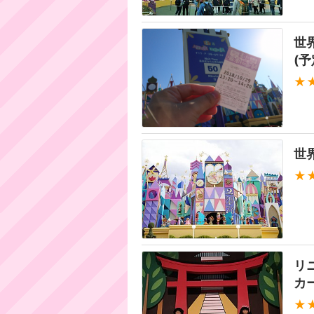
世
(
★
世
★
リ
カー
★