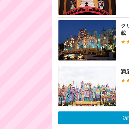
ク
載
★
満
★
訪