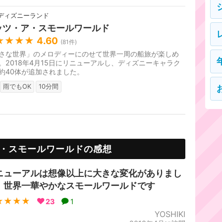
ディズニーランド
ッツ・ア・スモールワールド
★★★★
4.60
(
81
件)
さな世界」のメロディーにのせて世界一周の船旅が楽しめ
。2018年4月15日にリニューアルし、ディズニーキャラク
約40体が追加されました。
雨でもOK
10分間
・スモールワールドの感想
ニューアルは想像以上に大きな変化がありまし
。世界一華やかなスモールワールドです
★★★★
23
1
YOSHIKI