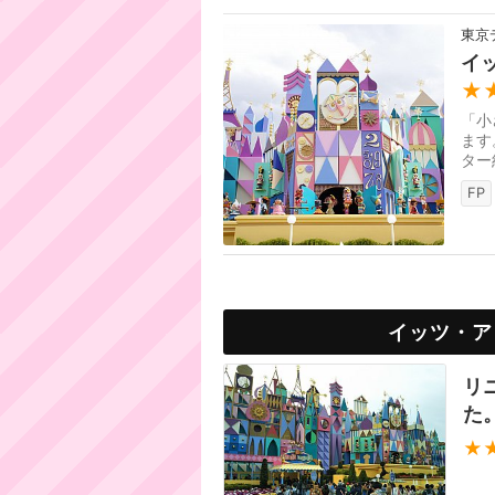
東京
イ
★
「小
ます
ター
FP
イッツ・ア
リ
た
★