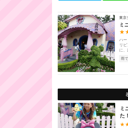
東京
ミ
★
ハー
リビ
に、
雨で
ミ
た
★