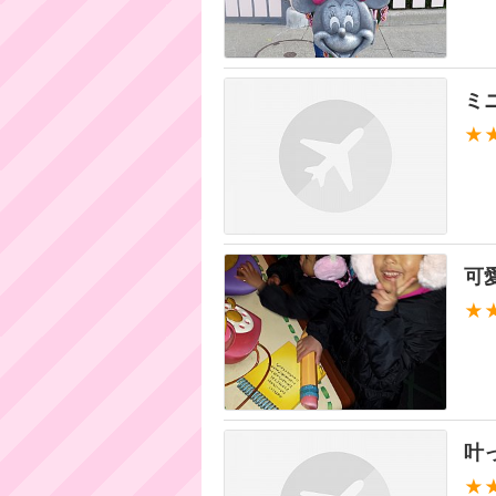
ミ
★
可
★
叶
★