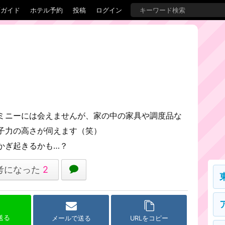
覇ガイド
ホテル予約
投稿
ログイン
ミニーには会えませんが、家の中の家具や調度品な
子力の高さが伺えます（笑）
かぎ起きるかも…？
考になった
2
で送る
メールで送る
URLをコピー