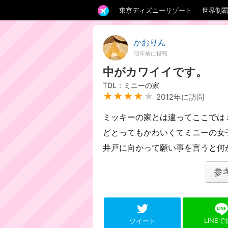
東京ディズニーリゾート
世界制
かおりん
12年前に投稿
中がカワイイです。
TDL：ミニーの家
★★★★
★
2012年に訪問
ミッキーの家とは違ってここでは
どとってもかわいくてミニーの女
井戸に向かって願い事を言うと何
参
LINE
ツイート