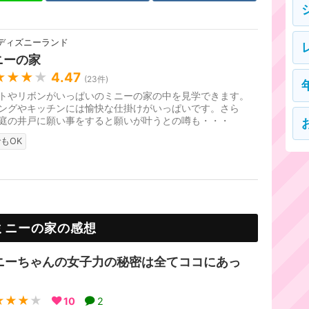
ディズニーランド
ニーの家
★★★
★
4.47
(
23
件)
トやリボンがいっぱいのミニーの家の中を見学できます。
ングやキッチンには愉快な仕掛けがいっぱいです。さら
庭の井戸に願い事をすると願いが叶うとの噂も・・・
もOK
ミニーの家の感想
ニーちゃんの女子力の秘密は全てココにあっ
！
★★★
★
10
2