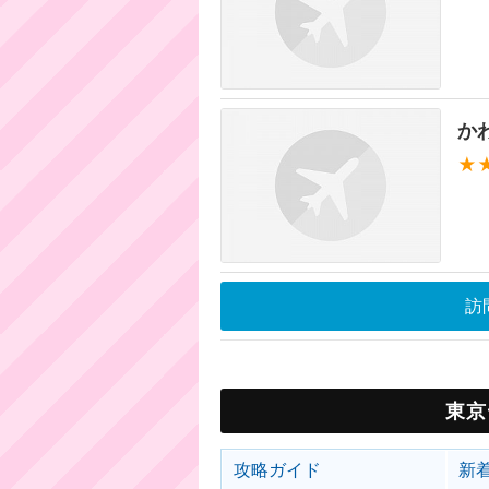
か
★
訪
東京
攻略ガイド
新