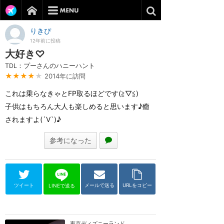
りきぴ
12年前に投稿
大好き♡
TDL：プーさんのハニーハント
★★★★
★
2014年に訪問
これは乗らなきゃとFP取るほどです(≧▽≦)
子供はもちろん大人も楽しめると思います♪癒
されますよ(´V`)♪
参考になった
ツイート
メールで送る
URLをコピー
LINEで送る
東京ディズニーランド