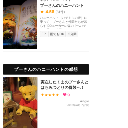
プーさんのハニーハント
★
4.58
(
81
件)
ハニーポット（ハチミツの壺）に
乗って、プーさんと仲間たちが暮
らす100エーカーの森の中へハチ
ミツ探しに出発！！...
FP
雨でもOK
5分間
プーさんのハニーハントの感想
実在したくまのプーさんと
はちみつとりの冒険へ！
★★★★★
9
Angie
2016年4月に訪問