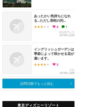
あったかい気持ちになれ
る…ただし長蛇の列…
★★★
★★
4
1
さなるでぃー
2013年に訪問
イングリッシュガーデンは
季節によって咲かせる花が
違います。
★★★★
★
3
うら
2013年に訪問
訪問日順でもっと読む
東京ディズニーリゾート