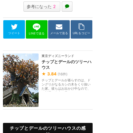
参考になった
2
ツイート
メールで送る
URLをコピー
LINEで送る
東京ディズニーランド
チップとデールのツリーハ
ウス
★
3.84
(
16
件)
チップとデールが暮らすのは、ド
ングリがなるカシの木をくり抜い
た家。彼らはお出かけ中なので、
お部屋を自由に見...
チップとデールのツリーハウスの感