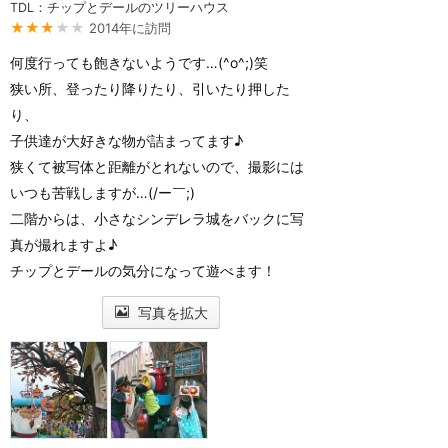
TDL：チップとデールのツリーハウス
★★★
★★
2014年に訪問
何度行っても飽きないようです…(^o^;)笑
狭い所、登ったり降りたり、引いたり押した
り、
子供達が大好きな物が詰まってます♪
狭くて被写体と距離がとれないので、撮影には
いつも苦戦しますが…(/ー￣;)
二階からは、小さなシンデレラ城をバックに写
真が撮れますよ♪
チップとデールの気分になって遊べます！
写真を拡大