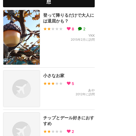
想
登って降りるだけで大人に
は退屈かも？
★★
★★★
8
2
YKK
2015年2月に訪問
小さなお家
★★★
★★
5
あや
2012年に訪問
チップとデール好きにおす
すめ
★★
★★★
2