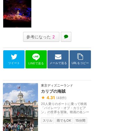
参考になった
2
ツイート
メールで送る
URLをコピー
LINEで送る
東京ディズニーランド
カリブの海賊
★
4.31
(
48
件)
20人乗りのボートに乗って映画
「パイレーツ・オブ・カリビア
ン」の世界を冒険。映画の名シー
ンが随所に登場します...
スリル
雨でもOK
15分間