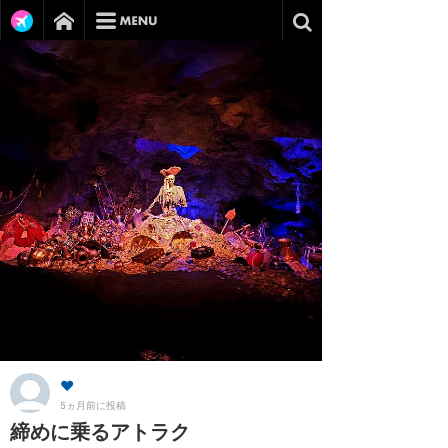
❤︎
5ヵ月前に投稿
締めに乗るアトラク