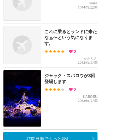
noire
2014年に訪問
これに乗るとランドに来た
なぁ〜という気になりま
す。
★★★★★
2
かおりん
2013年に訪問
ジャック・スパロウが3回
登場します
★★★★
★
2
KABOSU
2013年に訪問
訪問日順でもっと読む