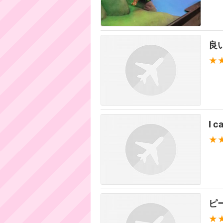
良
★
I c
★
ピ
★