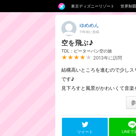
東京ディズニーリゾート
世界制
ゆめめん
11年前に投稿
空を飛ぶ♪
TDL：ピーターパン空の旅
★★★★
★
2013年に訪問
結構高いところを進むので少しス
です♪
見下ろすと風景がかわいくて音楽
LINE
ツイート