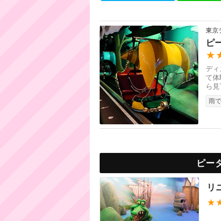
東京
ピ
★
ディ
て体
ら見
雨で
ピー
リ
★