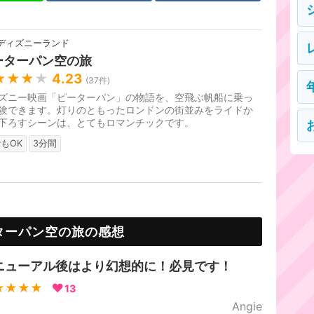
ディズニーランド
ーターパン空の旅
★★★
★
4.23
(
37
件)
ズニー映画「ピーターパン」の物語を、空飛ぶ帆船に乗っ
験できます。灯りのともったロンドンの街並みをライドか
下ろすシーンは、とてもロマンチックです。
もOK
3分間
ターパン空の旅の感想
ニューアル後はより幻想的に！必見です！
★★★★
13
Angie