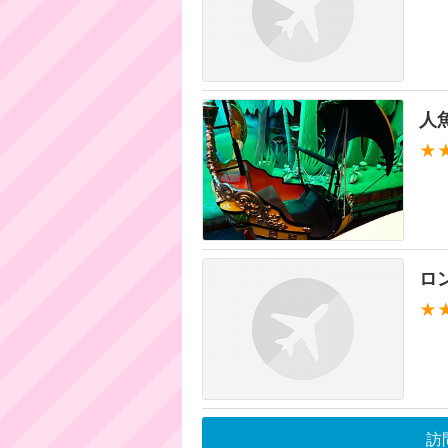
人
★
ロ
★
訪