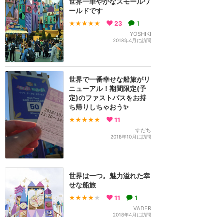
世界一華やかなスモールワ
ールドです
★★★★★
23
1
YOSHIKI
2018年4月に訪問
世界で一番幸せな船旅がリ
ニューアル！期間限定(予
定)のファストパスをお持
ち帰りしちゃおう✨
★★★★★
11
すだち
2018年10月に訪問
世界は一つ。魅力溢れた幸
せな船旅
★★★★
★
11
1
VADER
2018年4月に訪問