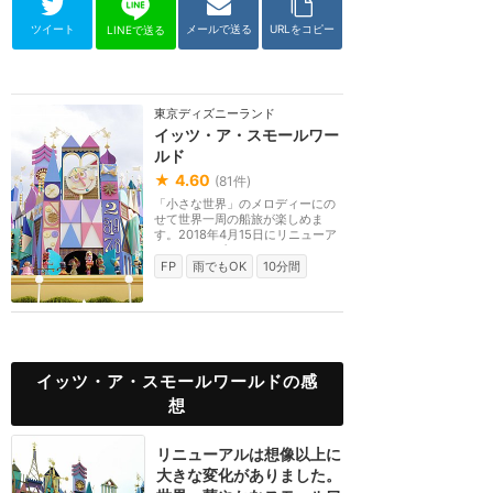
ツイート
メールで送る
URLをコピー
LINEで送る
東京ディズニーランド
イッツ・ア・スモールワー
ルド
★
4.60
(
81
件)
「小さな世界」のメロディーにの
せて世界一周の船旅が楽しめま
す。2018年4月15日にリニューア
ルし、ディズニーキャ...
FP
雨でもOK
10分間
イッツ・ア・スモールワールドの感
想
リニューアルは想像以上に
大きな変化がありました。