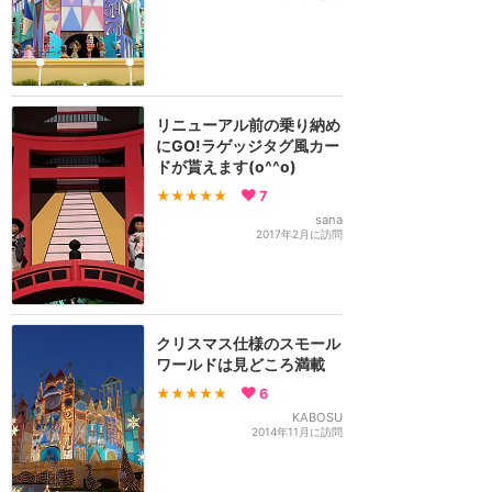
リニューアル前の乗り納め
にGO!ラゲッジタグ風カー
ドが貰えます(o^^o)
★★★★★
7
sana
2017年2月に訪問
クリスマス仕様のスモール
ワールドは見どころ満載
★★★★★
6
KABOSU
2014年11月に訪問