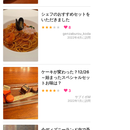
シェフのおすすめセットを
いただきました
★★★
★★
8
genzaburou_koda
2022年4月に訪問
ケーキが変わった？12/26
～始まったスペシャルセッ
トお味は？
★★★★
★
3
サブイボM
2022年1月に訪問
今ディズニーランド内で予