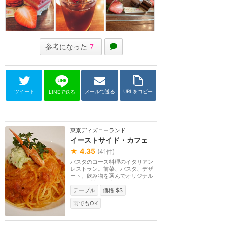
参考になった
7
ツイート
メールで送る
URLをコピー
LINEで送る
東京ディズニーランド
イーストサイド・カフェ
★
4.35
(
41
件)
パスタのコース料理のイタリアン
レストラン。前菜、パスタ、デザ
ート、飲み物を選んでオリジナル
コースが楽しめま...
テーブル
価格 $$
雨でもOK