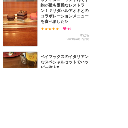
約が最も困難なレストラ
ン！？サダハルアオキとの
コラボレーションメニュー
を食べました✨
★★★★★
12
すだち
2021年4月に訪問
ベイマックスのイタリアン
なスペシャルセットでハッ
ピー注入❣️
★★★
★★
10
ai
2021年1月に訪問
訪問日順でもっと読む