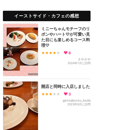
イーストサイド・カフェの感想
ミニーちゃんモチーフのリ
ボンやハート♡が可愛い見
た目にも楽しめるコース料
理♡
★★★★
★
8
さやさや
2024年1月に訪問
開店と同時に入店しました
★★★
★★
3
genzaburou_koda
2023年9月に訪問