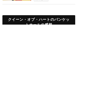
クイーン・オブ・ハートのバンケッ
トホールの感想
ハロウィーンのこの時期だ
け♥ハートの女王のパンケ
ーキを召し上がれ
★★★★★
12
ジェシ子
2021年10月に訪問
インスタ映えする！カラフ
ルなレストランで楽しく食
事を
★★★★
★
12
Summy
2018年6月に訪問