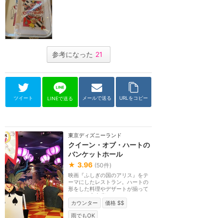
参考になった
21
ツイート
メールで送る
URLをコピー
LINEで送る
東京ディズニーランド
クイーン・オブ・ハートの
バンケットホール
★
3.96
(
50
件)
映画『ふしぎの国のアリス』をテ
ーマにしたレストラン。ハートの
形をした料理やデザートが揃って
います。室内席。
カウンター
価格 $$
雨でもOK