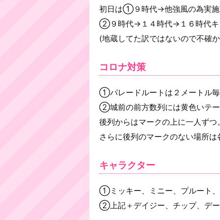
初日は①９時代→他強風の為実施
②９時代→１４時代→１６時代キ
(地蔵してた訳ではないので不確か
コロナ対策
①パレードルートは２メートル毎
②城前の前方数列には黄色いテー
後列からはマークの上に一人ずつ
さらに後列のマークのない場所は
キャラクター
①ミッキー、ミニー、プルート、
②上記＋デイジー、チップ、デー