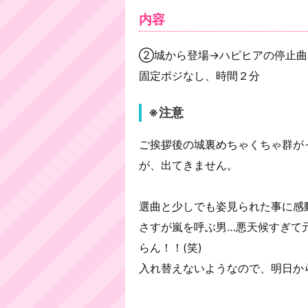
内容
②城から登場→ハピヒアの停止曲
固定ポジなし、時間２分
※注意
ご挨拶後の城裏めちゃくちゃ群が
が、出てきません。
選曲と少しでも姿見られた事に感
さすが嵐を呼ぶ男…悪天候すぎて
らん！！(笑)
入れ替えないようなので、明日か