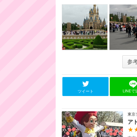
参
LINE
ツイート
東京
ア
★