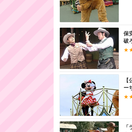
保
破
★
【
ー
★
「