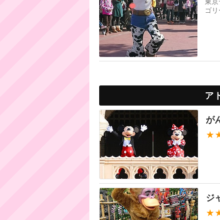
東京
ゴリ
ア
が
★
ジ
★