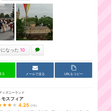
考になった
10
で送る
メールで送る
URLをコピー
ディズニーランド
トモスフィア
★★★
★
4.25
(
7
件)