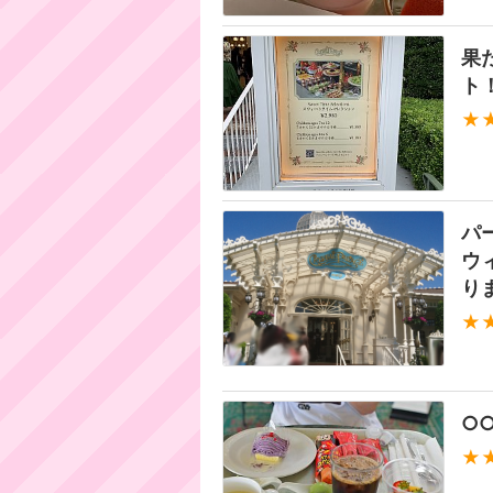
果
ト
★
パ
ウ
り
★
○
★