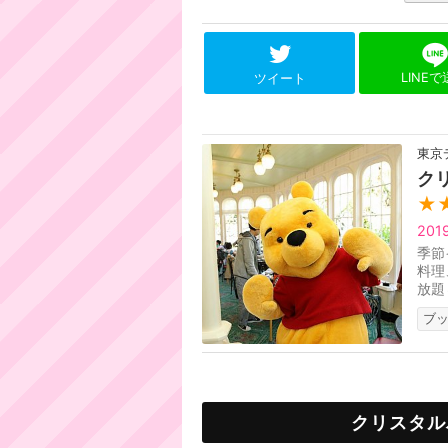
LINE
ツイート
東京
ク
★
20
季節
料理
放題
たち
ブ
クリスタル