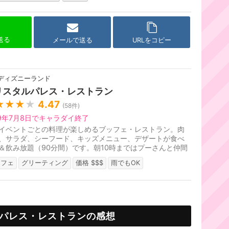
で送る
メールで送る
URLをコピー
ディズニーランド
リスタルパレス・レストラン
★★★
★
4.47
(
58
件)
19年7月8日でキャラダイ終了
イベントごとの料理が楽しめるブッフェ・レストラン。肉
、サラダ、シーフード、キッズメニュー、デザートが食べ
＆飲み放題（90分間）です。朝10時まではプーさんと仲間
がやってくる「ディズニー...
ッフェ
グリーティング
価格 $$$
雨でもOK
パレス・レストランの感想