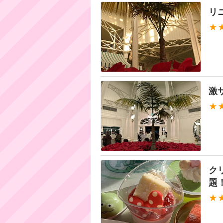
リ
★
激
★
ク
題
★