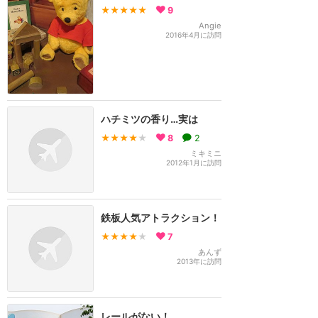
★★★★★
9
Angie
2016年4月に訪問
ハチミツの香り…実は
★★★★
★
8
2
ミキミニ
2012年1月に訪問
鉄板人気アトラクション！
★★★★
★
7
あんず
2013年に訪問
レールがない！