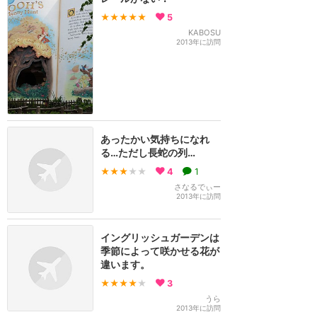
★★★★★
5
KABOSU
2013年に訪問
あったかい気持ちになれ
る…ただし長蛇の列…
★★★
★★
4
1
さなるでぃー
2013年に訪問
イングリッシュガーデンは
季節によって咲かせる花が
違います。
★★★★
★
3
うら
2013年に訪問