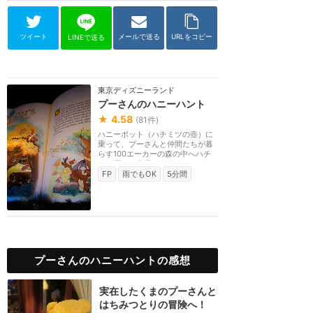
ツイート
メールで送る
URLをコピー
LINEで送る
東京ディズニーランド
プーさんのハニーハント
★
4.58
(
81
件)
ハニーポット（ハチミツの壺）に
乗って、プーさんと仲間たちが暮
らす100エーカーの森の中へハチ
ミツ探しに出発！！...
FP
雨でもOK
5分間
プーさんのハニーハントの感想
実在したくまのプーさんと
はちみつとりの冒険へ！