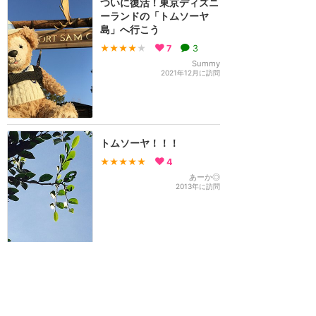
ついに復活！東京ディズニ
ーランドの「トムソーヤ
島」へ行こう
★★★★
★
7
3
Summy
2021年12月に訪問
トムソーヤ！！！
★★★★★
4
あーか◎
2013年に訪問
子どもにおすすめ冒険気分
になれるトムソーヤ島いか
だ