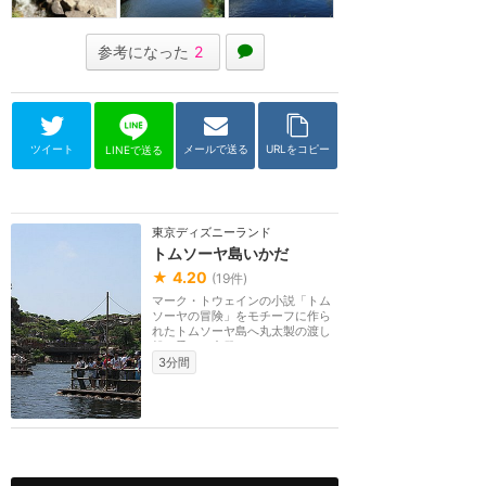
参考になった
2
ツイート
メールで送る
URLをコピー
LINEで送る
東京ディズニーランド
トムソーヤ島いかだ
★
4.20
(
19
件)
マーク・トウェインの小説「トム
ソーヤの冒険」をモチーフに作ら
れたトムソーヤ島へ丸太製の渡し
船に乗って出発！...
3分間