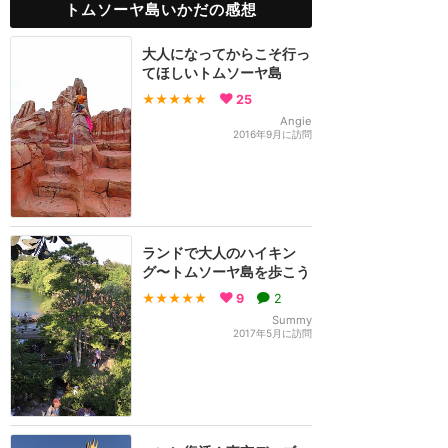
トムソーヤ島いかだの感想
大人になってからこそ行っ
てほしいトムソーヤ島
★★★★★
25
Angie
2016年9月に訪問
ランドで大人のハイキン
グ〜トムソーヤ島を歩こう
★★★★★
9
2
Summy
2017年5月に訪問