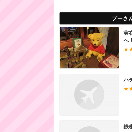
プーさ
実
へ
★
ハ
★
鉄