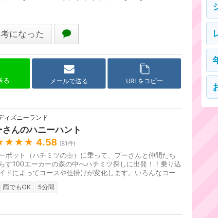
参考になった
で送る
メールで送る
URLをコピー
ディズニーランド
ーさんのハニーハント
★★★★
4.58
(
81
件)
ーポット（ハチミツの壺）に乗って、プーさんと仲間たち
らす100エーカーの森の中へハチミツ探しに出発！！乗り込
イドによってコースや仕掛けが変化します。いろんなコー
体験してみてください。
雨でもOK
5分間