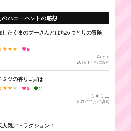
んのハニーハントの感想
在したくまのプーさんとはちみつとりの冒険
！
★★★★
9
Angie
2016年4月に訪問
チミツの香り…実は
★★★
★
8
2
ミキミニ
2012年1月に訪問
板人気アトラクション！