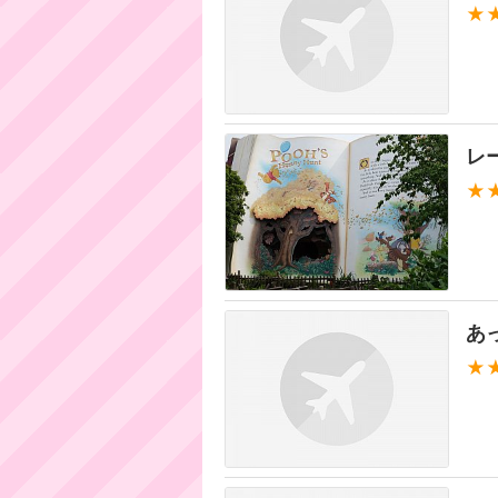
★
レ
★
あ
★