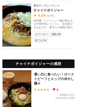
東京ディズニーランド
チャイナボイジャー
★
4.59
(
41
件)
担担麺、チャーシュー麺が味わえ
る中華料理レストラン。室内席が
少なめです。東洋人の海賊が船の
廃材を使ってつく...
カウンター
価格 $$
雨でもOK
チャイナボイジャーの感想
暑い日に食べたい！ロース
トビーフとエッグの冷やし
麺☆
★★★★★
9
KAWALL-E♪
2020年8月に訪問