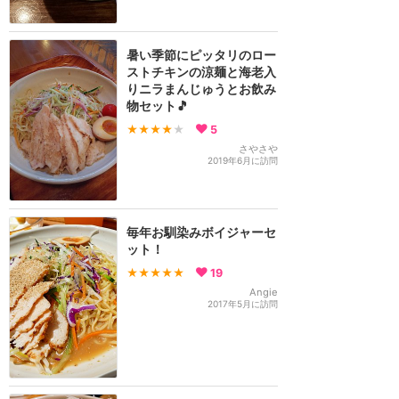
暑い季節にピッタリのロー
ストチキンの涼麺と海老入
りニラまんじゅうとお飲み
物セット🎵
★★★★
★
5
さやさや
2019年6月に訪問
毎年お馴染みボイジャーセ
ット！
★★★★★
19
Angie
2017年5月に訪問