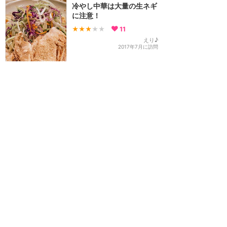
冷やし中華は大量の生ネギ
に注意！
★★★
★★
11
えり♪
2017年7月に訪問
大満足のブラックペッパー
ポーク麺（とんこつ醤油）
★★★★★
5
いー
2017年5月に訪問
訪問日順でもっと読む