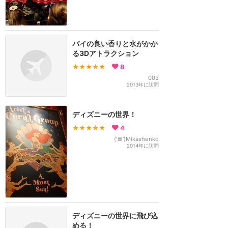
パイの良い香りと水がかか
る3Dアトラクション
★★★★★
8
003
2013年に訪問
ディズニーの世界！
★★★★★
4
('〓')Mikashenko
2014年に訪問
ディズニーの世界に飛び込
める！