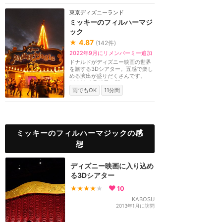
東京ディズニーランド
ミッキーのフィルハーマジ
ック
★
4.87
(
142
件)
2022年9月にリメンバーミー追加
ドナルドがディズニー映画の世界
を旅する3Dシアター。五感で楽し
める演出が盛りだくさんです。
2022年9月15日に新た...
雨でもOK
11分間
ミッキーのフィルハーマジックの感
想
ディズニー映画に入り込め
る3Dシアター
★★★★
★
10
KABOSU
2013年1月に訪問