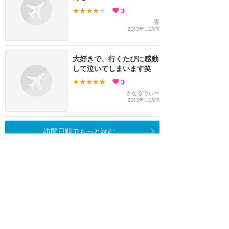
★★★★
★
3
香
2013年に訪問
大好きで、行くたびに感動
して泣いてしまいます笑
★★★★★
3
さなるでぃー
2013年に訪問
訪問日順でもっと読む
東京ディズニーリゾート
攻略ガイド
新着クチコミ
ホテル予約
最新スポット