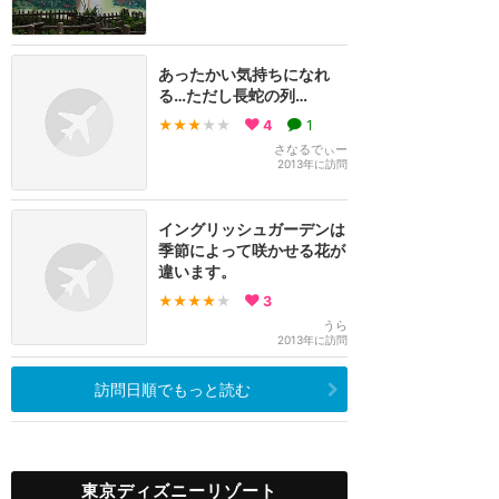
あったかい気持ちになれ
る…ただし長蛇の列…
★★★
★★
4
1
さなるでぃー
2013年に訪問
イングリッシュガーデンは
季節によって咲かせる花が
違います。
★★★★
★
3
うら
2013年に訪問
訪問日順でもっと読む
東京ディズニーリゾート