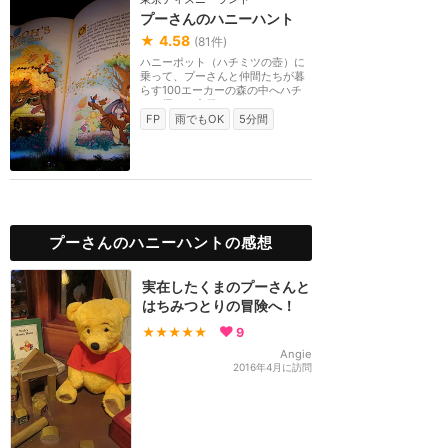
プーさんのハニーハント
★
4.58
(
81
件)
ハニーポット（ハチミツの壺）に
乗って、プーさんと仲間たちが暮
らす100エーカーの森の中へハチ
ミツ探しに出発！！...
FP
雨でもOK
5分間
プーさんのハニーハントの感想
実在したくまのプーさんと
はちみつとりの冒険へ！
★★★★★
9
Angie
2016年4月に訪問