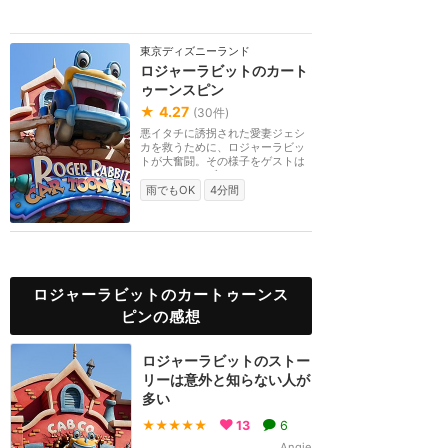
東京ディズニーランド
ロジャーラビットのカート
ゥーンスピン
★
4.27
(
30
件)
悪イタチに誘拐された愛妻ジェシ
カを救うために、ロジャーラビッ
トが大奮闘。その様子をゲストは
イエローキャブ（...
雨でもOK
4分間
ロジャーラビットのカートゥーンス
ピンの感想
ロジャーラビットのストー
リーは意外と知らない人が
多い
★★★★★
13
6
Angie