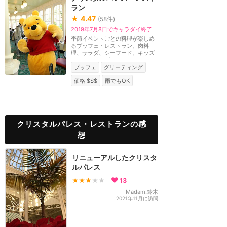
ラン
★
4.47
(
58
件)
2019年7月8日でキャラダイ終了
季節イベントごとの料理が楽しめ
るブッフェ・レストラン。肉料
理、サラダ、シーフード、キッズ
メニュー、デザート...
ブッフェ
グリーティング
価格 $$$
雨でもOK
クリスタルパレス・レストランの感
想
リニューアルしたクリスタ
ルパレス
★★★
★★
13
Madam.鈴木
2021年11月に訪問