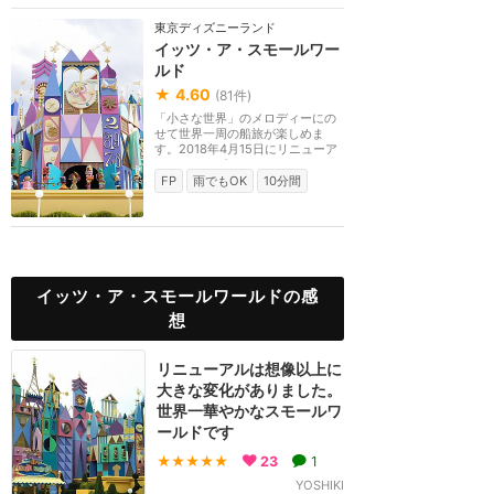
東京ディズニーランド
イッツ・ア・スモールワー
ルド
★
4.60
(
81
件)
「小さな世界」のメロディーにの
せて世界一周の船旅が楽しめま
す。2018年4月15日にリニューア
ルし、ディズニーキャ...
FP
雨でもOK
10分間
イッツ・ア・スモールワールドの感
想
リニューアルは想像以上に
大きな変化がありました。
世界一華やかなスモールワ
ールドです
★★★★★
23
1
YOSHIKI