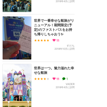
2018年4月に訪問
世界で一番幸せな船旅がリ
ニューアル！期間限定(予
定)のファストパスをお持
ち帰りしちゃおう✨
★★★★★
11
すだち
2018年10月に訪問
世界は一つ。魅力溢れた幸
せな船旅
★★★★
★
11
1
VADER
2018年4月に訪問