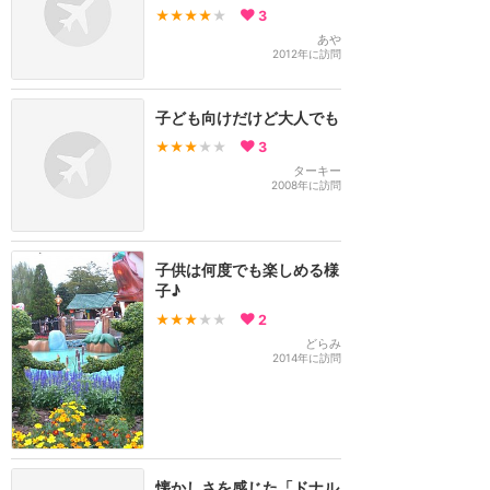
★★★★
★
3
あや
2012年に訪問
子ども向けだけど大人でも
★★★
★★
3
ターキー
2008年に訪問
子供は何度でも楽しめる様
子♪
★★★
★★
2
どらみ
2014年に訪問
懐かしさを感じた「ドナル