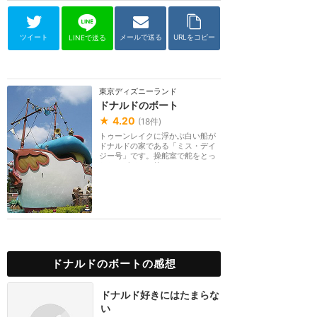
ツイート
メールで送る
URLをコピー
LINEで送る
東京ディズニーランド
ドナルドのボート
★
4.20
(
18
件)
トゥーンレイクに浮かぶ白い船が
ドナルドの家である「ミス・デイ
ジー号」です。操舵室で舵をとっ
たり、ボイラー管...
ドナルドのボートの感想
ドナルド好きにはたまらな
い