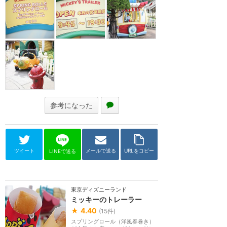
参考になった
ツイート
メールで送る
URLをコピー
LINEで送る
東京ディズニーランド
ミッキーのトレーラー
★
4.40
(
15
件)
スプリングロール（洋風春巻き）