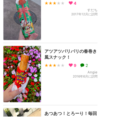
★★★
★★
4
すだち
2017年12月に訪問
アツアツパリパリの春巻き
風スナック！
★★★
★★
9
2
Angie
2016年6月に訪問
あつあつ！とろーり！毎回
食べたくなる絶品☆はこれ
だ！
★★★★★
2