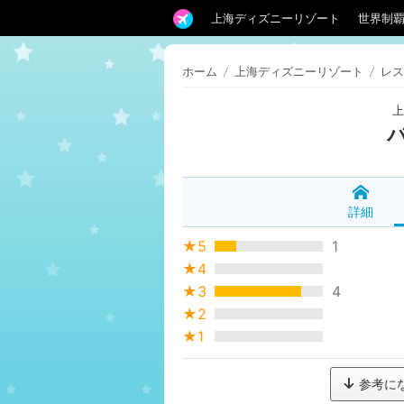
上海ディズニーリゾート
世界制
ホーム
/
上海ディズニーリゾート
/
レス
詳細
★5
1
★4
★3
4
★2
★1
参考に