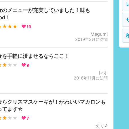
食のメニューが充実していました！味も
od！
★★★★
19
Megum!
2019年3月に訪問
食を手軽に済ませるならここ！
★★
★★
9
レオ
2016年11月に訪問
ならクリスマスケーキが！かわいいマカロンも
ってます☆
★★
★★
7
えり♪