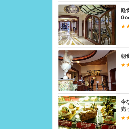
軽
Go
★
朝
★
今
売
★