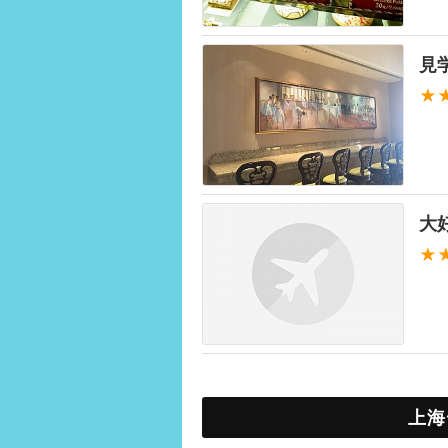
見
★
大
★
上海