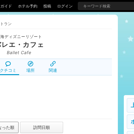
覇ガイド
ホテル予約
投稿
ログイン
トラン
上海ディズニーリゾート
バレエ・カフェ
Ballet Cafe
クチコミ
場所
関連
なった順
訪問日順