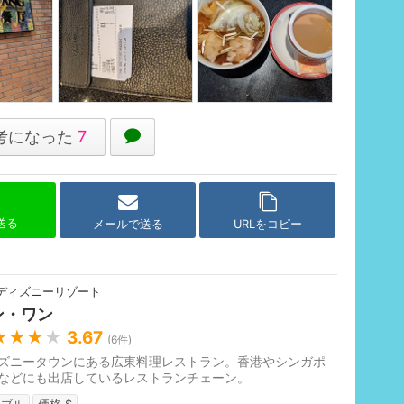
考になった
7
で送る
メールで送る
URLをコピー
ディズニーリゾート
ン・ワン
★★★
★
3.67
(
6
件)
ズニータウンにある広東料理レストラン。香港やシンガポ
などにも出店しているレストランチェーン。