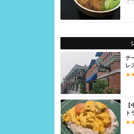
テ
テ
レ
★
【
ト
★