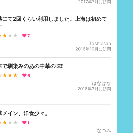
2017年7月に訪問
港にて2回くらい利用しました。上海は初めて
す
★★
★★
7
Toshiesan
2016年10月に訪問
本で馴染みのあの中華の味❗️
★★★★
6
はなはな
2018年3月に訪問
華メイン、洋食少々。
★★
★★
1
なつみ