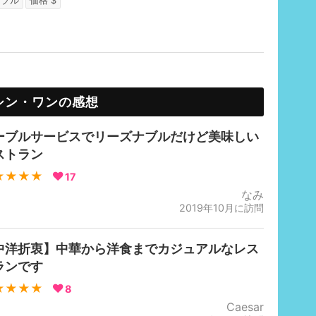
ーブル
価格 $
シン・ワンの感想
ーブルサービスでリーズナブルだけど美味しい
ストラン
★★★★
17
なみ
2019年10月に訪問
中洋折衷】中華から洋食までカジュアルなレス
ランです
★★★★
8
Caesar