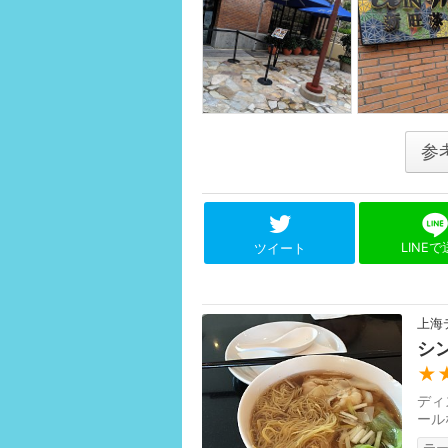
参
LINE
ツイート
上海
シ
★
ディ
ール