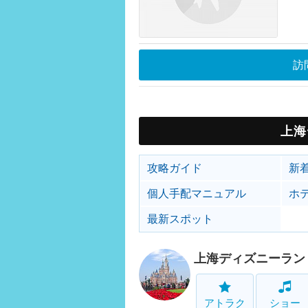
訪
上海
攻略ガイド
新
個人手配マニュアル
ホ
最新スポット
上海ディズニーラン
アトラク
ショー