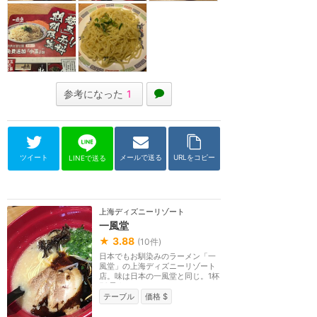
参考になった
1
ツイート
メールで送る
URLをコピー
LINEで送る
上海ディズニーリゾート
一風堂
★
3.88
(
10
件)
日本でもお馴染みのラーメン「一
風堂」の上海ディズニーリゾート
店。味は日本の一風堂と同じ。1杯
52元より。
テーブル
価格 $