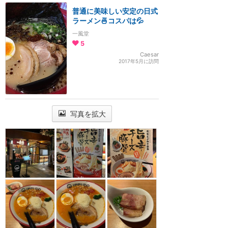
普通に美味しい安定の日式
ラーメン🍜コスパは💦
一風堂
5
Caesar
2017年5月に訪問
写真を拡大