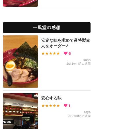
一風堂の感想
安定な味を求めて🍜特製赤
丸をオーダー♪
★★★★★
6
sana
2018年11月に訪問
安心する味
★★★★★
1
saya
2018年8月に訪問