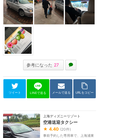
参考になった
27
ツイート
メールで送る
URLをコピー
LINEで送る
上海ディズニーリゾート
空港送迎タクシー
★
4.40
(
20
件)
事前予約した専用車で、上海浦東