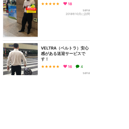
★★★★★
18
sana
2018年10月に訪問
VELTRA（ベルトラ）安心
感がある送迎サービスで
す！
★★★★★
16
4
sana
2016年10月に訪問
VELTRA（ベルトラ）イケ
メン君がお出迎え💕空港送
迎は快適安心ですよ(^o^)
★★★★★
16