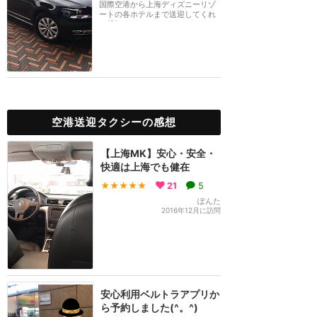
国際空港から上海ディズニーリゾ
ートの各ホテルまで送迎してくれ
る貸切タクシー。...
空港送迎タクシーの感想
【上海MK】安心・安全・
快適は上海でも健在
★★★★★
21
5
ぽんた
2016年12月に訪問
安心利用ベルトラアプリか
ら予約しました(^。^)