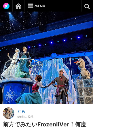
とも
6年前に投稿
前方でみたいFrozenⅡVer！何度