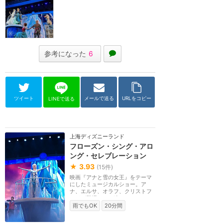
参考になった
6
ツイート
メールで送る
URLをコピー
LINEで送る
上海ディズニーランド
フローズン・シング・アロ
ング・セレブレーション
★
3.93
(
15
件)
映画『アナと雪の女王』をテーマ
にしたミュージカルショー。ア
ナ、エルサ、オラフ、クリストフ
などが登場して、映...
雨でもOK
20分間