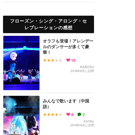
フローズン・シング・アロング・セ
レブレーションの感想
オラフも登場！アレンデー
ルのダンサーが多くて豪
華！
★★★
★★
15
KABOSU
2016年6月に訪問
みんなで歌います（中国
語）
★★★★
★
9
2
konbu
2016年6月に訪問