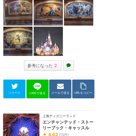
参考になった
2
ツイート
メールで送る
URLをコピー
LINEで送る
上海ディズニーランド
エンチャンテッド・ストー
リーブック・キャッスル
★
4.63
(
15
件)