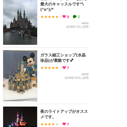
最大のキャッスルです*\
(^o^)/*
★★★★★
9
2
sana
2016年7月に訪問
ガラス細工ショップ(水晶
珍品)が素敵です💕
★★★★★
7
sana
2016年10月に訪問
夜のライトアップがオスス
メです。
★★★★
★
7