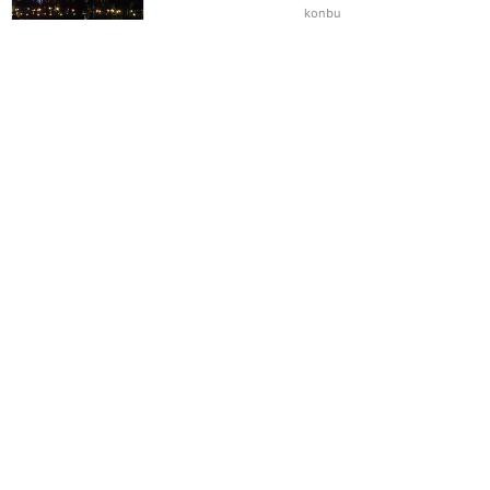
konbu
2016年6月に訪問
今時期はクリスマスツリー
と城が素敵です。
★★★★★
6
だふぃお
2016年12月に訪問
美しく、雄大で、いろいろ
できるキャッスル
★★★★★
6
2
NEMO
2016年8月に訪問