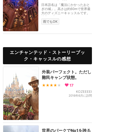
日本語名は「魔法にかかったおと
ぎの城」。高さは約60mで世界最
大のディズニーキャッスルです。
特定のプリンセスの...
雨でもOK
エンチャンテッド・ストーリーブッ
ク・キャッスルの感想
外装パーフェクト。ただし
難民キャンプ状態。
★★★★
★
17
KOZEEEEI
2016年6月に訪問
世界のパークでNo1を誇る