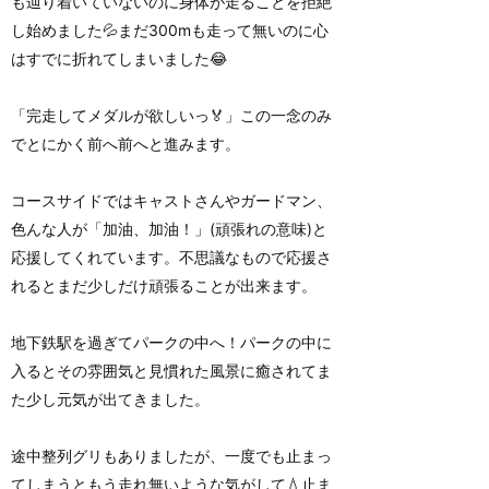
も辿り着いていないのに身体が走ることを拒絶
し始めました💦まだ300mも走って無いのに心
はすでに折れてしまいました😂
「完走してメダルが欲しいっ🏅」この一念のみ
でとにかく前へ前へと進みます。
コースサイドではキャストさんやガードマン、
色んな人が「加油、加油！」(頑張れの意味)と
応援してくれています。不思議なもので応援さ
れるとまだ少しだけ頑張ることが出来ます。
地下鉄駅を過ぎてパークの中へ！パークの中に
入るとその雰囲気と見慣れた風景に癒されてま
た少し元気が出てきました。
途中整列グリもありましたが、一度でも止まっ
てしまうともう走れ無いような気がして💧止ま