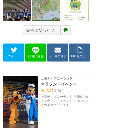
参考になった
7
ツイート
メールで送る
URLをコピー
LINEで送る
上海ディズニーランド
マラソン・イベント
★
4.11
(
18
件)
上海ディズニーランドで開催され
るマラソン・イベントについてま
とめるカテゴリです。